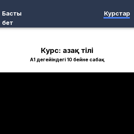
Басты
Курстар
бет
Курс: Қазақ тілі
А1 деңгейіндегі 10 бейне сабақ