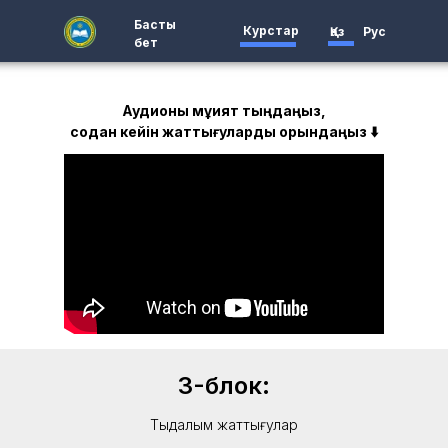
Басты
Курстар
Қаз
Рус
бет
Аудионы мұқият тыңдаңыз,
содан кейін жаттығуларды орындаңыз ⬇️
3-блок:
Тыңдалым жаттығулар