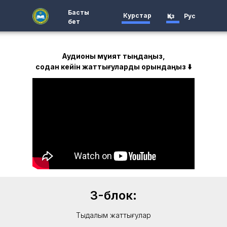
Басты
Курстар
Қаз
Рус
бет
Аудионы мұқият тыңдаңыз,
содан кейін жаттығуларды орындаңыз ⬇️
3-блок:
Тыңдалым жаттығулар