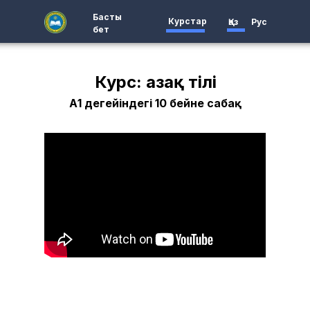
Басты
Курстар
Қаз
Рус
бет
Курс: Қазақ тілі
А1 деңгейіндегі 10 бейне сабақ