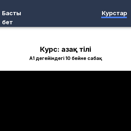
Басты
Курстар
бет
Курс: Қазақ тілі
А1 деңгейіндегі 10 бейне сабақ