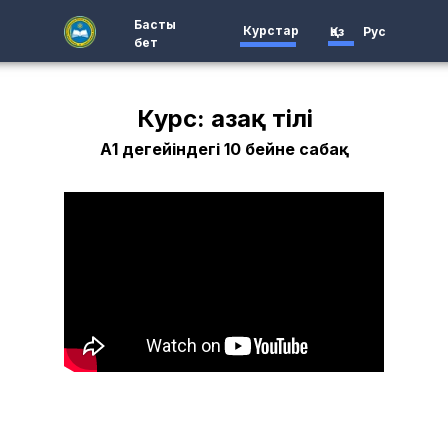
Басты
Курстар
Қаз
Рус
бет
Курс: Қазақ тілі
А1 деңгейіндегі 10 бейне сабақ