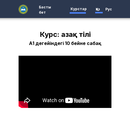
Басты
Курстар
Қаз
Рус
бет
Курс: Қазақ тілі
А1 деңгейіндегі 10 бейне сабақ