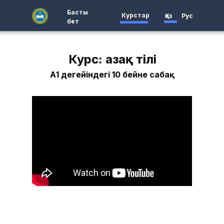
Басты
Курстар
Қаз
Рус
бет
Курс: Қазақ тілі
А1 деңгейіндегі 10 бейне сабақ