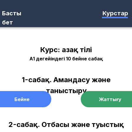
Басты
Курстар
бет
Курс: Қазақ тілі
А1 деңгейіндегі 10 бейне сабақ
1-сабақ. Амандасу және
таныстыру
Бейне
Жаттығу
2-сабақ. Отбасы және туыстық