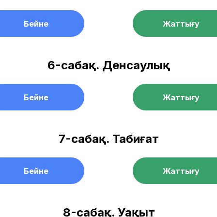
Бейне
Жаттығу
6-сабақ. Денсаулық
Бейне
Жаттығу
7-сабақ. Табиғат
Бейне
Жаттығу
8-сабақ. Уақыт