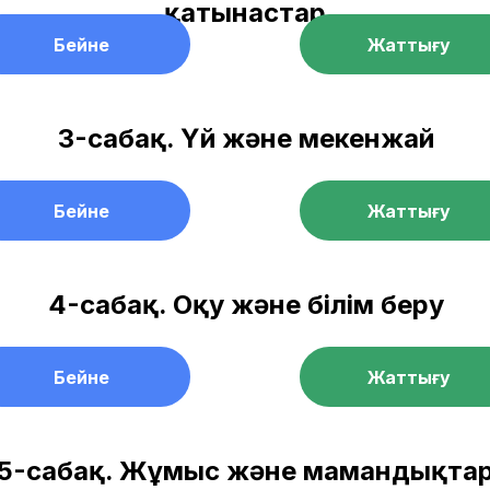
қатынастар
Бейне
Жаттығу
3-сабақ. Үй және мекенжай
Бейне
Жаттығу
4-сабақ. Оқу және білім беру
Бейне
Жаттығу
5-сабақ. Жұмыс және мамандықта