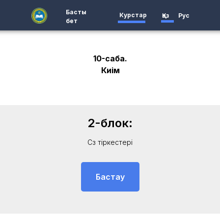
Басты
Курстар
Қаз
Рус
бет
10-сабақ.
Киім
2-блок:
Сөз тіркестері
Бастау